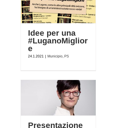
igliore
Idee per una
#LuganoMiglior
e
24.1.2021
|
Municipio
,
PS
atura
aghi
litica
Presentazione