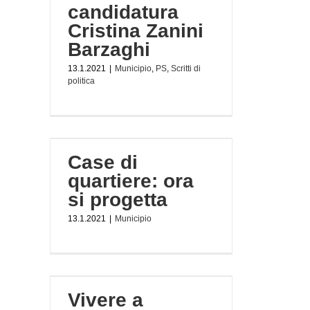
candidatura
Cristina Zanini
Barzaghi
13.1.2021
|
Municipio
,
PS
,
Scritti di
politica
a si
Case di
quartiere: ora
si progetta
13.1.2021
|
Municipio
volo
rate
Vivere a