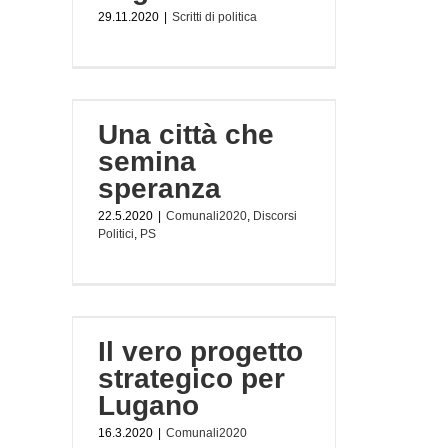
29.11.2020
|
Scritti di politica
peranza
Una città che
tici
PS
semina
speranza
22.5.2020
|
Comunali2020
,
Discorsi
Politici
,
PS
ico per
Il vero progetto
strategico per
Lugano
16.3.2020
|
Comunali2020