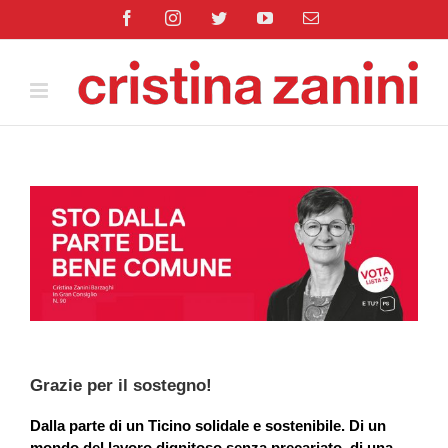
Salta
Facebook
Instagram
Twitter
YouTube
Email
al
contenuto
Grazie per il sostegno!
Dalla parte di un Ticino solidale e sostenibile.
Di un
mondo del lavoro dignitoso senza precariato, di una