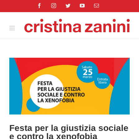
Salta
Facebook
Instagram
Twitter
YouTube
Email
al
contenuto
Ingrandisci
immagine
Festa per la giustizia sociale
e contro la xenofobia