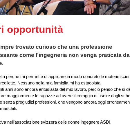
i opportunità
Alle donne le arg
mpre trovato curioso che una professione
interessano, ec
essante come l’ingegneria non venga praticata da
Gran Consiglio
Ingegn
e.
opportunità
lta perché mi permette di applicare in modo concreto le materie scien
edilette. Nessuno nella mia famiglia mi ha ostacolata.
nti anni sono ancora entusiasta del mio lavoro, perciò penso che si 
vare maggiormente le ragazze ad avere il coraggio di uscire dagli sch
re senza pregiudizi professioni, che vengono ancora oggi erroneamen
 maschili.
tiva nell’associazione svizzera delle donne ingegnere ASDI.