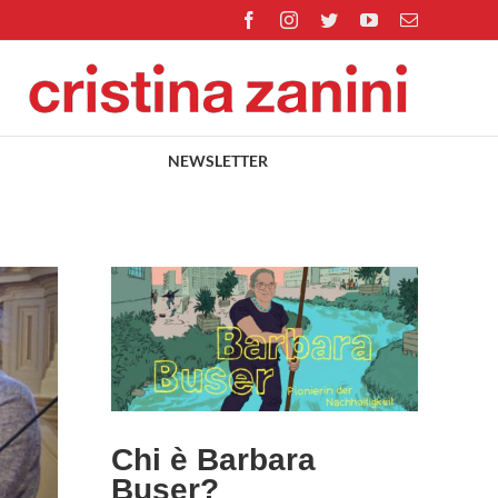
Facebook
Instagram
Twitter
YouTube
Email
NEWSLETTER
user?
nità
Scritti
Chi è Barbara
Buser?