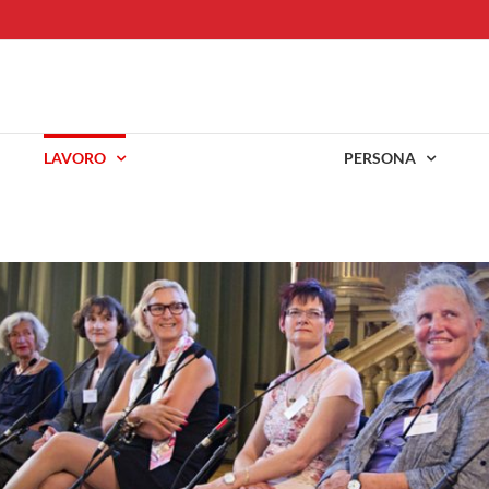
LAVORO
PERSONA
Chi è Barbara B
Ingegneria
Pari opportu
personali