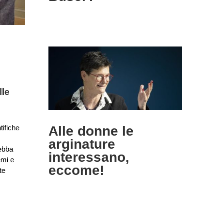
inature
come!
lle
eria
Pari
Alle donne le
tifiche
arginature
debba
interessano,
emi e
eccome!
te