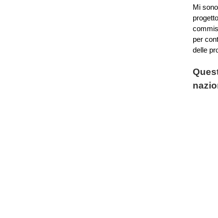
Mi sono
progetto
commiss
per cont
delle pr
Quest
nazio