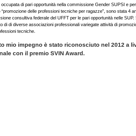
 occupata di pari opportunità nella commissione Gender SUPSI e per 
 “promozione delle professioni tecniche per ragazze”, sono stata 4 an
ione consultiva federale del UFFT per le pari opportunità nelle SUP.
o di di diverse associazioni professionali variegate attività di promoz
Divertiamoci co
ofessioni tecniche.
Pari opportuni
o mio impegno è stato riconosciuto nel 2012 a liv
nale con il premio SVIN Award.
Abbi il coraggio di (r
ogni giorno
Ingegneria
Insegname
opportunità