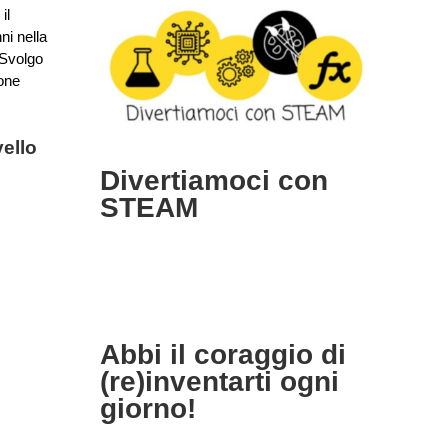
il
ni nella
 Svolgo
ione
n STEAM
tà
ello
Divertiamoci con
STEAM
e)inventarti
!
Abbi il coraggio di
nto
Pari
(re)inventarti ogni
giorno!