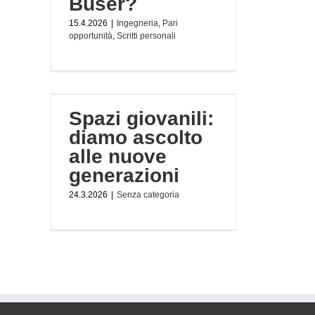
Buser?
15.4.2026
|
Ingegneria
,
Pari
opportunità
,
Scritti personali
ascolto
oni
Spazi giovanili:
diamo ascolto
alle nuove
generazioni
24.3.2026
|
Senza categoria