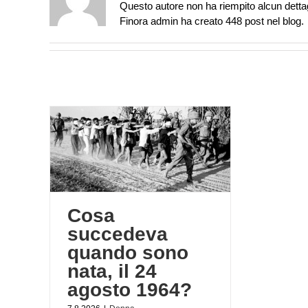
Questo autore non ha riempito alcun dettag
Finora admin ha creato 448 post nel blog.
o sono
964?
Cosa
succedeva
quando sono
nata, il 24
agosto 1964?