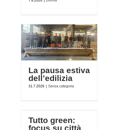
7.8.2026
|
Donna
ilizia
La pausa estiva
dell’edilizia
31.7.2026
|
Senza categoria
città
 urbana
Tutto green:
i
focus su città