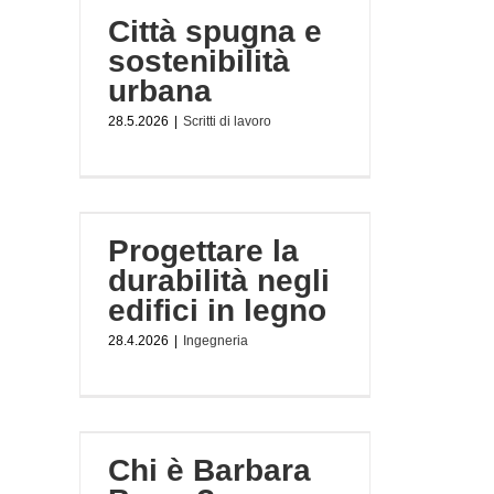
Città spugna e
sostenibilità
urbana
28.5.2026
|
Scritti di lavoro
à negli
Progettare la
durabilità negli
edifici in legno
28.4.2026
|
Ingegneria
er?
Chi è Barbara
Scritti