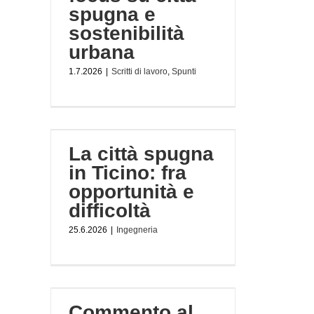
spugna e
sostenibilità
urbana
1.7.2026
|
Scritti di lavoro
,
Spunti
no: fra
oltà
La città spugna
in Ticino: fra
opportunità e
difficoltà
25.6.2026
|
Ingegneria
vo del
itorio
Commento al