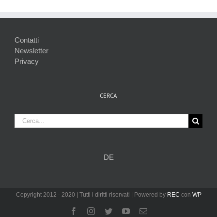
Contatti
Newsletter
Privacy
CERCA
Cerca
per:
DE
Copyright 2012 - 2020 | Tutti i diritti riservati | Powered by
REC
con
WP
Facebook
Instagram
Twitter
YouTube
Email