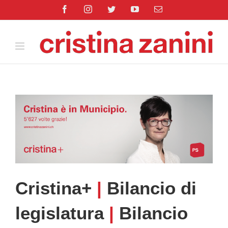
Salta
Facebook
Instagram
Twitter
YouTube
Email
al
contenuto
Cristina+
|
Bilancio di
legislatura
|
Bilancio