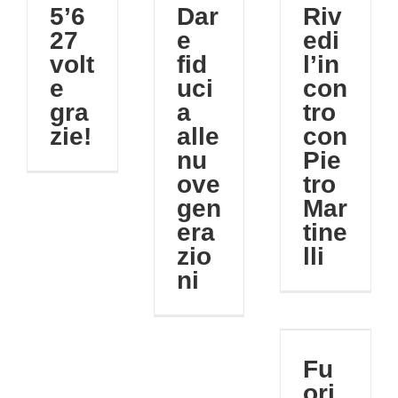
nuove
Martinelli
5’6
Dar
Riv
o
generazioni
Ingegneria
27
e
edi
Municipio
Media
volt
fid
l’in
Politica
PS
e
uci
con
gra
a
tro
zie!
alle
con
nu
Pie
ove
tro
gen
Mar
era
tine
zio
lli
ni
Fuori in 5
minuti
Fu
Media
ori
Politica