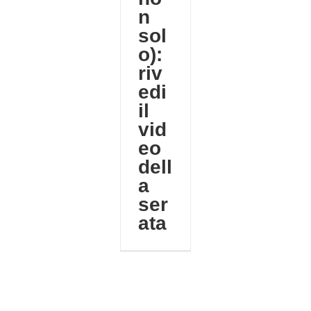
n
sol
o):
riv
edi
il
vid
eo
dell
a
ser
ata