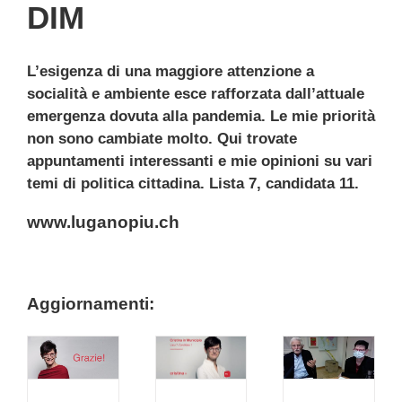
DIM
L’esigenza di una maggiore attenzione a
socialità e ambiente esce rafforzata dall’attuale
emergenza dovuta alla pandemia. Le mie priorità
non sono cambiate molto. Qui trovate
appuntamenti interessanti e mie opinioni su vari
temi di politica cittadina. Lista 7, candidata 11.
www.luganopiu.ch
.
Aggiornamenti:
Rivedi
Dare
l’incontro
fiducia
con
alle
Pietro
!