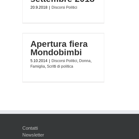
20.9.2018
|
Discorsi Politici
bimbi
Apertura fiera
lia
Scritti
Mondobimbi
5.10.2014
|
Discorsi Politici
,
Donna
,
Famiglia
,
Scritti di politica
Contatti
Newsletter