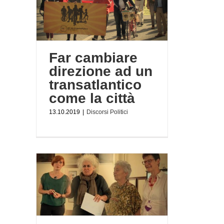
 ad un
 città
Far cambiare
direzione ad un
transatlantico
come la città
13.10.2019
|
Discorsi Politici
ogista,
ista
i19