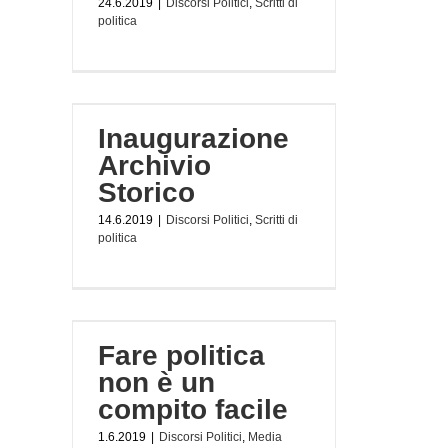
24.6.2019
|
Discorsi Politici
,
Scritti di
politica
ivio
Inaugurazione
olitica
Archivio
Storico
14.6.2019
|
Discorsi Politici
,
Scritti di
politica
compito
Fare politica
a
Scritti di
non è un
compito facile
1.6.2019
|
Discorsi Politici
,
Media