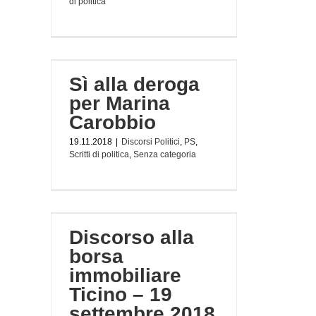
di politica
arina
Sì alla deroga
 politica
per Marina
Carobbio
19.11.2018
|
Discorsi Politici
,
PS
,
Scritti di politica
,
Senza categoria
sa
– 19
Discorso alla
borsa
immobiliare
Ticino – 19
settembre 2018