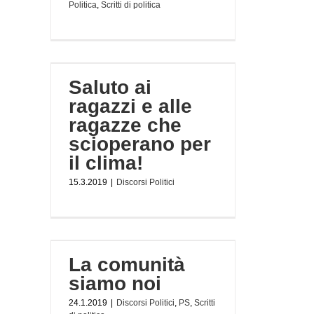
Politica
,
Scritti di politica
 ragazze
clima!
Saluto ai
ragazzi e alle
ragazze che
scioperano per
il clima!
15.3.2019
|
Discorsi Politici
noi
La comunità
 politica
siamo noi
24.1.2019
|
Discorsi Politici
,
PS
,
Scritti