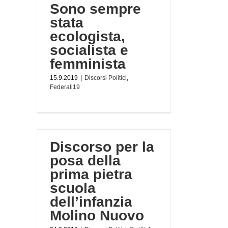
Sono sempre
stata
ecologista,
socialista e
femminista
15.9.2019
|
Discorsi Politici
,
Federali19
della
la
Discorso per la
Nuovo
posa della
olitica
prima pietra
scuola
dell’infanzia
Molino Nuovo