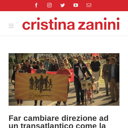
Salta
Facebook
Instagram
Twitter
YouTube
Email
al
contenuto
Ingrandisci
immagine
Far cambiare direzione ad
un transatlantico come la