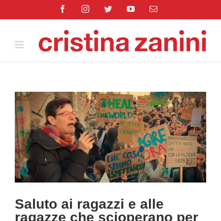
Salta
Facebook
Instagram
Twitter
YouTube
Email
al
contenuto
Ingrandisci
immagine
Saluto ai ragazzi e alle
ragazze che scioperano per