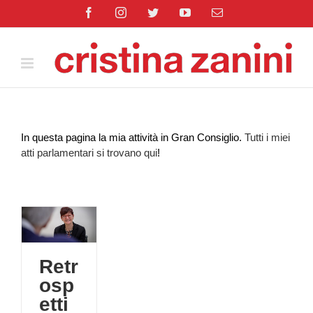
Salta
Facebook
Instagram
Twitter
YouTube
Email
al
contenuto
In questa pagina la mia attività in Gran Consiglio.
Tutti i miei
atti parlamentari si trovano qui
!
ttiva
on
in
Retr
osp
o
etti
PS