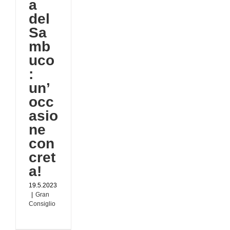
a
del
Sa
mb
uco
:
un’
occ
asio
ne
con
cret
a!
19.5.2023
|
Gran
Consiglio