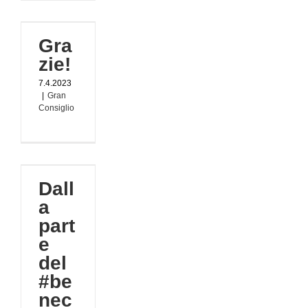
!
Gra
zie!
o
7.4.2023
|
Gran
Consiglio
rte
Dall
mune,
a
part
PS
e
del
#be
nec