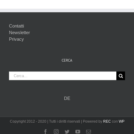
Contatti
Newsletter
Privacy
CERCA
Cerca
per:
DE
Copyright 2012 - 2020 | Tutti i diritti riservati | Powered by
REC
con
WP
Facebook
Instagram
Twitter
YouTube
Email