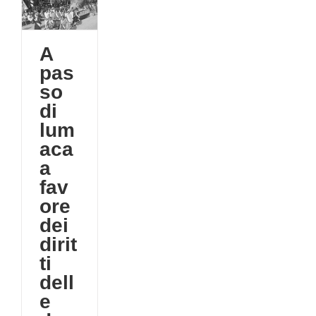
ei
lle
A
pas
o
so
tà
di
lum
aca
a
fav
ore
dei
dirit
ti
dell
e