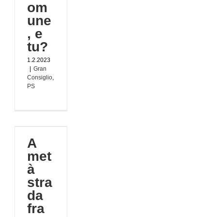
om
une
, e
tu?
1.2.2023
|
Gran
Consiglio
,
PS
à
ra
A
 e
na
met
à
PS
stra
da
fra