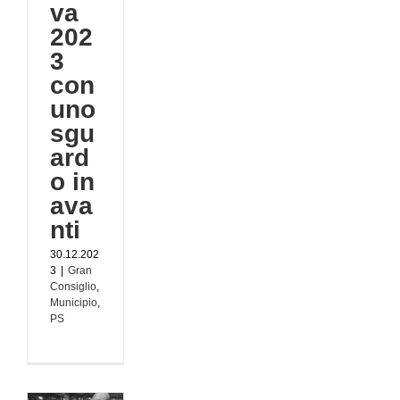
va
202
3
con
uno
sgu
ard
o in
ava
nti
30.12.202
3
|
Gran
Consiglio
,
Municipio
,
PS
di
 a