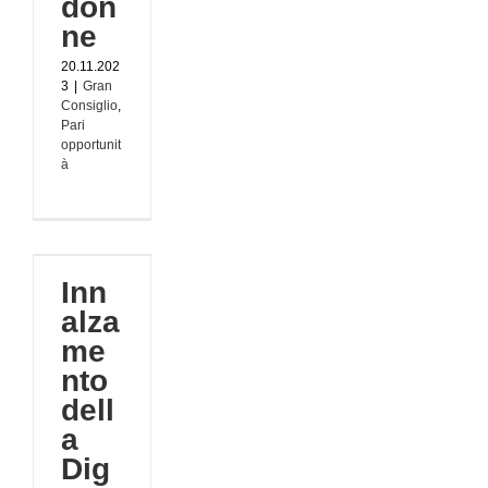
don
ne
20.11.202
3
|
Gran
Consiglio
,
Pari
opportunit
à
mento
ga
Inn
o:
sione
alza
a!
me
nto
o
dell
a
Dig