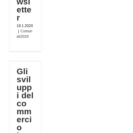
wsl
ette
r
19.1.2020
|
Comun
ali2020
i
Gli
io
svil
020
upp
o
i del
co
mm
erci
o