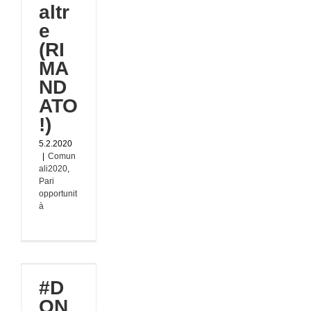
altr
e
(RI
MA
ND
ATO
!)
5.2.2020
|
Comun
ali2020
,
Pari
opportunit
à
#D
PIONIERE
ON
020