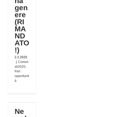
ha
gen
ere
(RI
MA
ND
ATO
!)
2.2.2020
|
Comun
ali2020
,
Pari
opportunit
à
Ne
er
020