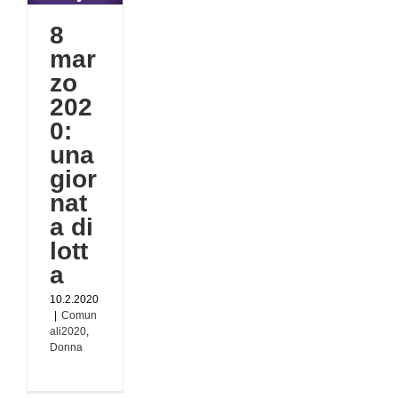
 di
8
020
mar
zo
202
0:
una
gior
nat
a di
lott
a
10.2.2020
|
Comun
ali2020
,
Donna
di