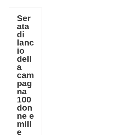
na
ne
Ser
ata
di
DATO!)
lanc
020
io
tà
dell
a
cam
pag
na
100
don
ne e
mill
e