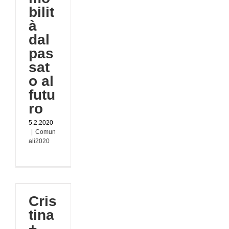
bilit
à
dal
pas
sat
o al
futu
ro
5.2.2020
|
Comun
ali2020
Cris
a+
tina
020
+