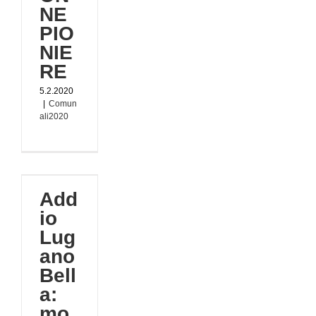
NE
PIO
NIE
RE
5.2.2020
|
Comun
ali2020
o
Add
à
io
al
Lug
ano
020
Bell
a:
mo