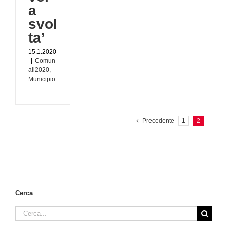
a
svol
ta’
15.1.2020
|
Comun
ali2020
,
Municipio
Precedente
1
2
Cerca
Cerca
per: