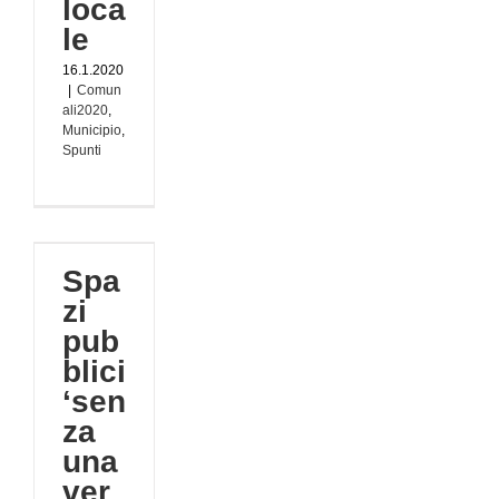
loca
le
16.1.2020
|
Comun
ali2020
,
Municipio
,
Spunti
i
na
Spa
zi
’
pub
020
o
blici
‘sen
za
una
ver