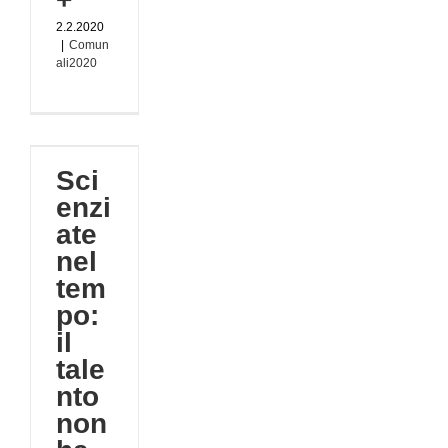
2.2.2020
|
Comun
ali2020
te
o:
to
a
Sci
e
enzi
DATO!)
ate
020
nel
tà
tem
po:
il
tale
nto
non