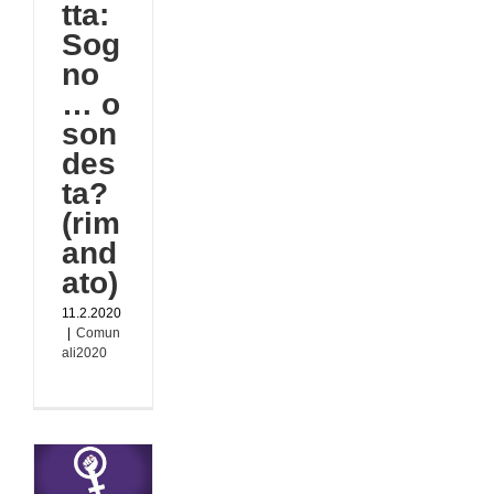
tta:
Sog
no
… o
son
des
ta?
(rim
and
ato)
11.2.2020
|
Comun
ali2020
o
na