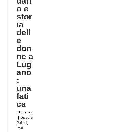
dari
ca
o e
stor
ri
tà
ia
dell
e
don
ne a
Lug
ano
:
una
fati
ca
31.8.2022
|
Discorsi
Politici
,
Pari