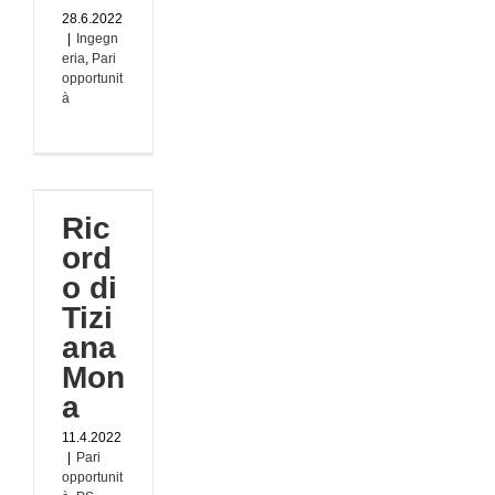
28.6.2022
|
Ingegn
eria
,
Pari
opportunit
à
di
a
Ric
ord
tà
o di
i
i
Tizi
ana
Mon
a
11.4.2022
|
Pari
opportunit