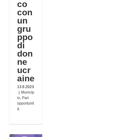
co
con
un
gru
ppo
di
don
ne
ucr
aine
13.6.2023
|
Municip
io
,
Pari
opportunit
à