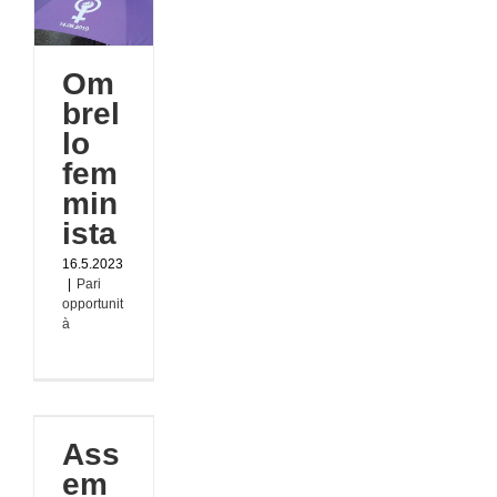
lo
sta
Om
tà
brel
lo
fem
min
ista
16.5.2023
|
Pari
opportunit
à
ea
FT
za
Ass
em