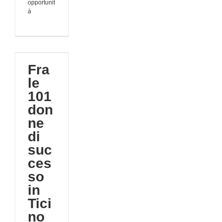
opportunit
à
01
di
so
Fra
no
le
a
101
tà
don
ne
di
suc
ces
so
in
Tici
no