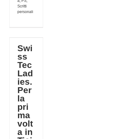
à
,
PS
,
Scritti
personali
s.
Swi
n
ss
!
Tec
Lad
tà
ies.
Per
la
pri
ma
volt
a in