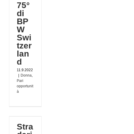
75°
di
BP
W
Swi
tzer
lan
d
11.9.2022
|
Donna
,
Pari
opportunit
à
io
a
a
Stra
: