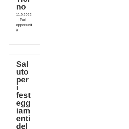
no
11.9.2022
|
Pari
opportunit
à
er
amenti
Sal
di
uto
and
per
ri
i
tà
fest
egg
iam
enti
del