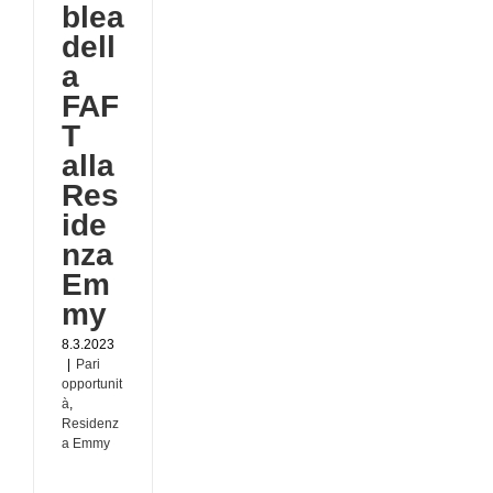
blea
tà
za
dell
a
FAF
T
alla
Res
ide
nza
Em
my
8.3.2023
|
Pari
opportunit
à
,
Residenz
a Emmy