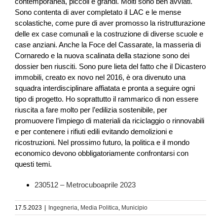
contemporanea, piccoli e grandi. Molti sono ben avviati.
Sono contenta di aver completato il LAC e le mense
scolastiche, come pure di aver promosso la ristrutturazione
delle ex case comunali e la costruzione di diverse scuole e
case anziani. Anche la Foce del Cassarate, la masseria di
Cornaredo e la nuova scalinata della stazione sono dei
dossier ben riusciti. Sono pure lieta del fatto che il Dicastero
immobili, creato ex novo nel 2016, è ora divenuto una
squadra interdisciplinare affiatata e pronta a seguire ogni
tipo di progetto. Ho soprattutto il rammarico di non essere
riuscita a fare molto per l’edilizia sostenibile, per
promuovere l’impiego di materiali da riciclaggio o rinnovabili
e per contenere i rifiuti edili evitando demolizioni e
ricostruzioni. Nel prossimo futuro, la politica e il mondo
economico devono obbligatoriamente confrontarsi con
questi temi.
230512 – Metrocuboaprile 2023
17.5.2023
|
Ingegneria
,
Media Politica
,
Municipio