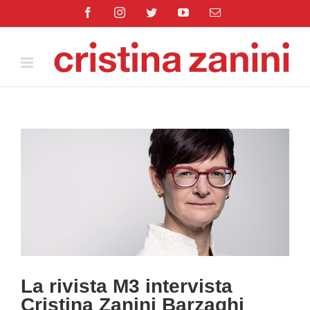
Salta
Facebook
Instagram
Twitter
YouTube
Email
al
contenuto
Ingrandisci
immagine
La rivista M3 intervista
Cristina Zanini Barzaghi