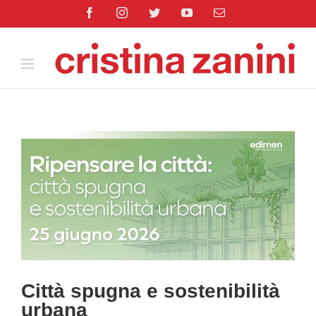
Salta
Facebook
Instagram
Twitter
YouTube
Email
al
contenuto
Ingrandisci
immagine
Città spugna e sostenibilità
urbana