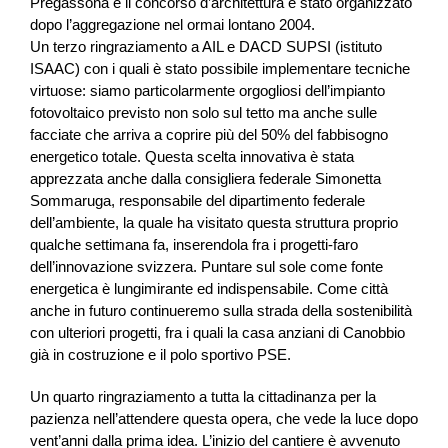
Pregassona e il concorso d’architettura è stato organizzato
dopo l’aggregazione nel ormai lontano 2004.
Un terzo ringraziamento a AIL e DACD SUPSI (istituto
ISAAC) con i quali è stato possibile implementare tecniche
virtuose: siamo particolarmente orgogliosi dell’impianto
fotovoltaico previsto non solo sul tetto ma anche sulle
facciate che arriva a coprire più del 50% del fabbisogno
energetico totale. Questa scelta innovativa è stata
apprezzata anche dalla consigliera federale Simonetta
Sommaruga, responsabile del dipartimento federale
dell’ambiente, la quale ha visitato questa struttura proprio
qualche settimana fa, inserendola fra i progetti-faro
dell’innovazione svizzera. Puntare sul sole come fonte
energetica è lungimirante ed indispensabile. Come città
anche in futuro continueremo sulla strada della sostenibilità
con ulteriori progetti, fra i quali la casa anziani di Canobbio
già in costruzione e il polo sportivo PSE.
Un quarto ringraziamento a tutta la cittadinanza per la
pazienza nell’attendere questa opera, che vede la luce dopo
vent’anni dalla prima idea. L’inizio del cantiere è avvenuto