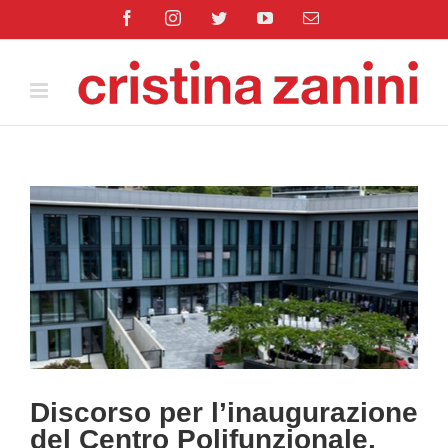
Salta
Facebook
Instagram
Twitter
YouTube
Email
al
contenuto
Ingrandisci
immagine
Discorso per l’inaugurazione
del Centro Polifunzionale,