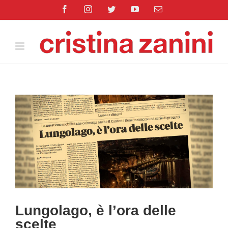
Salta
Facebook
Instagram
Twitter
YouTube
Email
al
contenuto
Ingrandisci
immagine
Lungolago, è l’ora delle
scelte