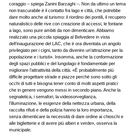
coraggio – spiega Zanini Barzaghi –. Non da ultimo un tema
non trascurabile è il contatto fra lago e città, che potrebbe
dare molto anche al turismo: il riordino dei pontili, il recupero
naturalistico delle rive con creazione di accessi, le fontane
a lago, sono pure ambiti da non dimenticare. Abbiamo
realizzato una piccola spiaggia al Belvedere in vista
dell’inaugurazione del LAC, che è ora diventata un angolo
privilegiato per i cigni, tanto da divenire un’attrazione per la
popolazione e i turisti». Insomma, anche la conformazione
degli spazi pubblici e del lungolago è fondamentale per
migliorare l’attrattività della città. «È probabilmente più
difficile progettare strade e piazze perché sono sotto gli
occhi di tutti e bisogna tener conto di molti aspetti pratici
che in genere vengono messi in secondo piano. Anche la
segnaletica, i semafori, la videosorveglianza,
l’illuminazione, le esigenze della nettezza urbana, della
raccolta rifiuti e della polizia hanno la loro importanza,
senza dimenticare la necessità di dare ordine ai chioschi e
alle biglietterie e di avere più alberi e verde», osserva la
municipale.