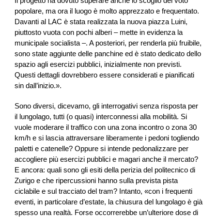
Il progetto ha dovuto superare anche lo scoglio del voto
popolare, ma ora il luogo è molto apprezzato e frequentato.
Davanti al LAC è stata realizzata la nuova piazza Luini,
piuttosto vuota con pochi alberi – mette in evidenza la
municipale socialista –. A posteriori, per renderla più fruibile,
sono state aggiunte delle panchine ed è stato dedicato dello
spazio agli esercizi pubblici, inizialmente non previsti.
Questi dettagli dovrebbero essere considerati e pianificati
sin dall’inizio.».
Sono diversi, dicevamo, gli interrogativi senza risposta per
il lungolago, tutti (o quasi) interconnessi alla mobilità. Si
vuole moderare il traffico con una zona incontro o zona 30
km/h e si lascia attraversare liberamente i pedoni togliendo
paletti e catenelle? Oppure si intende pedonalizzare per
accogliere più esercizi pubblici e magari anche il mercato?
E ancora: quali sono gli esiti della perizia del politecnico di
Zurigo e che ripercussioni hanno sulla prevista pista
ciclabile e sul tracciato del tram? Intanto, «con i frequenti
eventi, in particolare d’estate, la chiusura del lungolago è già
spesso una realtà. Forse occorrerebbe un’ulteriore dose di