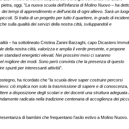
pietra, oggi. “
La nuova scuola dell’infanzia di Molino Nuovo – ha dett
dei tempi di apprendimento e dell’unicità di ogni allievo. Sarà un luog
iccoli. Si tratta di un progetto per tutto il quartiere, in grado di incider
 sulla qualità dei servizi della nostra città, sviluppandoli e
alità
– ha sottolineato Cristina Zanini Barzaghi, capo Dicastero Immobi
ale della nostra città, valorizza e amplia il verde presente, e propone
con standard energetici elevati. Nei prossimi mesi ci saranno
 nel migliore dei modi. Sono però convinta che la presenza di questo
e spunti per interessanti attività
”.
ostegno, ha ricordato che “
la scuola deve saper costruire percorsi
allievo: ciò implica non solo la trasmissione di sapere e di conoscenza
tere a disposizione degli scolari e dei docenti una struttura adeguata 
damente radicata nella tradizione centenaria di accoglienza dei picco
ppresentanza di bambini che frequentano l’asilo estivo a Molino Nuovo.