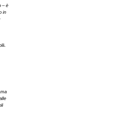
o – è
o in
e
li.
, ma
alle
li