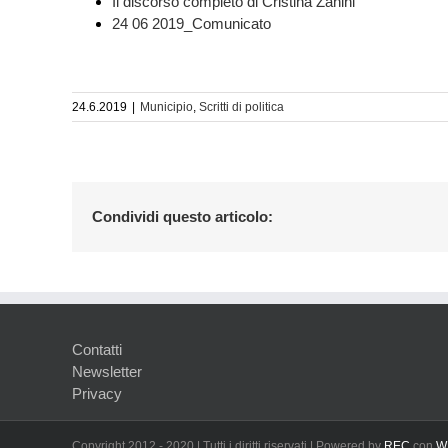
Il discorso completo di Cristina Zanini
24 06 2019_Comunicato
24.6.2019
|
Municipio
,
Scritti di politica
Condividi questo articolo:
Contatti
Newsletter
Privacy
Copyright 2012 - 2020 | Tutti i diritti riservati | Powered by
REC
con
W