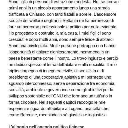
Sono figlia di persone di estrazione modesta. Ho trascorso i
primi anni in un piccolo appartamento lungo una strada
trafficata a Chiasso, con tanti fratelli e sorelle. L’ascensore
sociale del welfare degli anni Settanta mi ha permesso di
fare un percorso professionale e politico per nulla evidente.
Ho progettato e costruito la mia casa. I miei figli ci sono
cresciuti e dopo molti anni, sono sempre felice di abitarci.
Sono una privilegiata. Molte persone purtroppo non hanno
l’opportunità di abitare dignitosamente, nemmeno in un
paese benestante come il nostro. Lo trovo ingiusto e perciò
mi dedico spesso al tema dell’abitare e alla socialità. Il mio
triplice impegno di ingegnera civile, di socialista e di
presidente di una cooperativa abitativa mi permette uno
sguardo interconnesso, senza separazione fra economia,
socialità, ambiente e governance come gli obiettivi per lo
sviluppo sostenibile dell’ONU che formano un tutt’uno in
forma circolare. Nei seguenti capitoli raccolgo le mie
esperienze riguardo all’abitare a Lugano, una città che,
come Berenice, racchiude in sé giustizia e ingiustizia.
L’alloggio nell’agenda politica ticinese