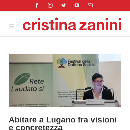
Salta
Facebook
Instagram
Twitter
YouTube
Email
al
contenuto
Ingrandisci
immagine
Abitare a Lugano fra visioni
e concretezza