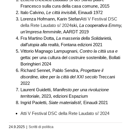
Francesco sulla cura della casa comune, 2015
Italo Calvino,
Le città invisibili
, Einaudi 1972
Lorenza Hofmann, Karin Stefan
Atti V Festival DSC
della Rete Laudato si’ 2024
ski,
La cooperativa Emmy,
un’impresa femminile
, AARDT 2019
Fra Martino Dotta,
La masseria della Solidarietà,
dall’utopia alla realtà
, Fontana edizioni 2021
Vittorio Magnago Lampugnani,
Contro la città usa e
getta: per una cultura del costruire sostenibile, Bollati
Boringhieri 2024
Richard Sennet, Pablo Sendra,
Progettare il
disordine, idee per la città del XXI secolo
Treccani
2022
Laurent Guidetti,
Manifesto per una rivoluzione
territoriale
, 2023, edizioni Espazium
Ingrid Paoletti,
Siate materialisti!,
Einaudi 2021
Atti V Festival DSC della Rete Laudato si’ 2024
24.9.2025
|
Scritti di politica