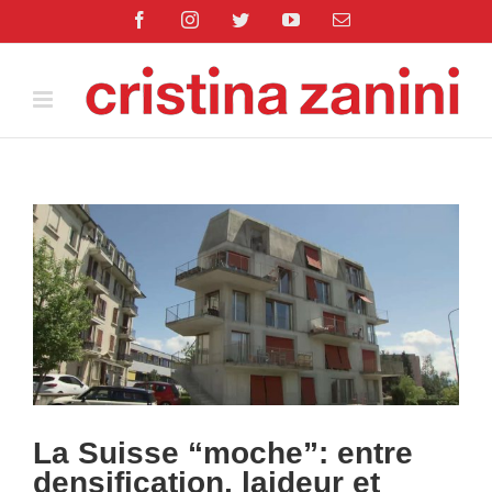
Salta
Facebook
Instagram
Twitter
YouTube
Email
al
contenuto
Ingrandisci
immagine
La Suisse “moche”: entre
densification, laideur et