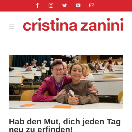
Salta
Facebook
Instagram
Twitter
YouTube
Email
al
contenuto
Ingrandisci
immagine
Hab den Mut, dich jeden Tag
neu zu erfinden!