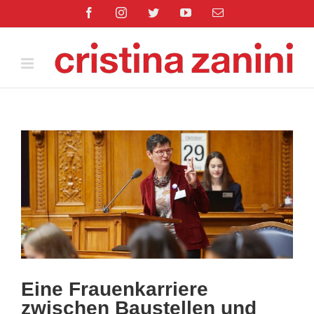
Salta
Facebook
Instagram
Twitter
YouTube
Email
al
contenuto
Ingrandisci
immagine
Eine Frauenkarriere
zwischen Baustellen und