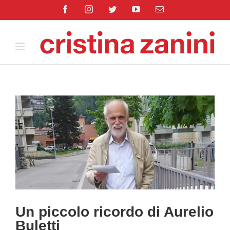
Salta
Facebook
Instagram
Twitter
YouTube
Email
al
contenuto
Ingrandisci
immagine
Un piccolo ricordo di Aurelio
Buletti