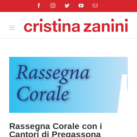
Salta
Facebook
Instagram
Twitter
YouTube
Email
al
contenuto
Ingrandisci
immagine
Rassegna Corale con i
Cantori di Pregassona