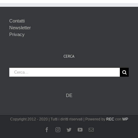
Contatti
Newsletter
Privacy
CERCA
Cerca
per:
DE
Copyright 2012 - 2020 | Tutti i diritti riservati | Powered by
REC
con
WP
Facebook
Instagram
Twitter
YouTube
Email