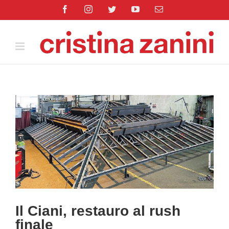
Salta
Facebook
Instagram
Twitter
YouTube
Email
al
contenuto
Ingrandisci
immagine
Il Ciani, restauro al rush
finale