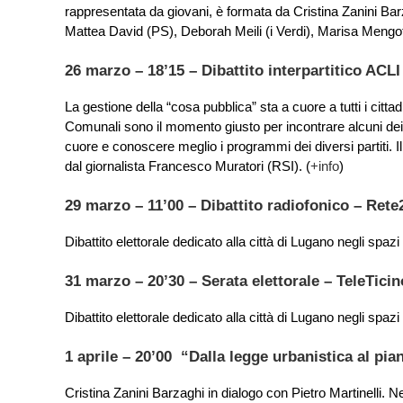
rappresentata da giovani, è formata da Cristina Zanini Ba
Mattea David (PS), Deborah Meili (i Verdi), Marisa Mengotti
26 marzo – 18’15 – Dibattito interpartitico ACL
La gestione della “cosa pubblica” sta a cuore a tutti i cittad
Comunali sono il momento giusto per incontrare alcuni dei c
cuore e conoscere meglio i programmi dei diversi partiti. I
dal giornalista Francesco Muratori (RSI). (
+info
)
29 marzo – 11’00 – Dibattito radiofonico – Rete2
Dibattito elettorale dedicato alla città di Lugano negli spazi
31 marzo – 20’30 – Serata elettorale – TeleTicin
Dibattito elettorale dedicato alla città di Lugano negli spazi
1 aprile – 20’00 “Dalla legge urbanistica al pi
Cristina Zanini Barzaghi in dialogo con Pietro Martinelli. N