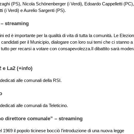
rzaghi (PS), Nicola Schönenberger (i Verdi), Edoardo Cappelletti (PC),
 (i Verdi) e Aurelio Sargenti (PS).
I – streaming
ini ed è importante per la qualità di vita di tutta la comunità. Le Elezion
andidati per il Municipio, dialogare con loro sui temi che ci stanno a
l tutto per recarsi a votare con consapevolezza.Il dibattito sarà moder
 e La2 (
+info
)
 dedicati alle comunali della RSI.
o
 dedicati alle comunali da Teleticino.
ano direttore comunale” – streaming
el 1969 il popolo ticinese bocciò l’introduzione di una nuova legge