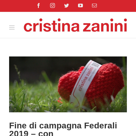
Salta
Facebook
Instagram
Twitter
YouTube
Email
al
contenuto
Ingrandisci
immagine
Fine di campagna Federali
2019 – con