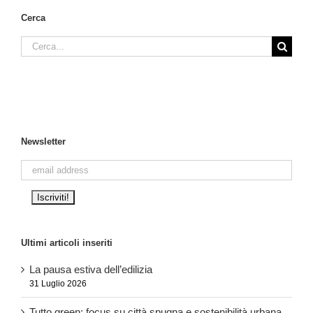
Cerca
Cerca
per:
Newsletter
Ultimi articoli inseriti
La pausa estiva dell’edilizia
31 Luglio 2026
Tutto green: focus su città spugna e sostenibilità urbana