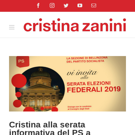
Salta
Facebook
Instagram
Twitter
YouTube
Email
al
contenuto
Ingrandisci
immagine
Cristina alla serata
informativa del PS a