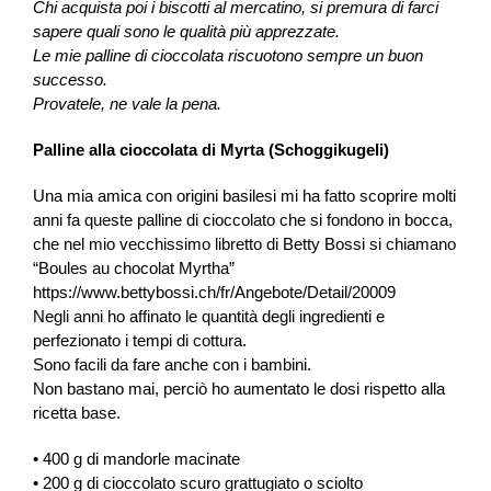
Chi acquista poi i biscotti al mercatino, si premura di farci
sapere quali sono le qualità più apprezzate.
Le mie palline di cioccolata riscuotono sempre un buon
successo.
Provatele, ne vale la pena.
Palline alla cioccolata di Myrta (Schoggikugeli)
Una mia amica con origini basilesi mi ha fatto scoprire molti
anni fa queste palline di cioccolato che si fondono in bocca,
che nel mio vecchissimo libretto di Betty Bossi si chiamano
“Boules au chocolat Myrtha”
https://www.bettybossi.ch/fr/Angebote/Detail/20009
Negli anni ho affinato le quantità degli ingredienti e
perfezionato i tempi di cottura.
Sono facili da fare anche con i bambini.
Non bastano mai, perciò ho aumentato le dosi rispetto alla
ricetta base.
• 400 g di mandorle macinate
• 200 g di cioccolato scuro grattugiato o sciolto