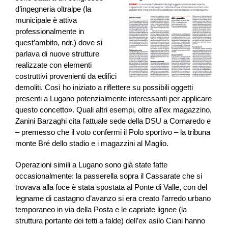
d’ingegneria oltralpe (la
municipale è attiva
professionalmente in
quest’ambito, ndr.) dove si
parlava di nuove strutture
realizzate con elementi
costruttivi provenienti da edifici
demoliti. Così ho iniziato a riflettere su possibili oggetti
presenti a Lugano potenzialmente interessanti per applicare
questo concetto». Quali altri esempi, oltre all’ex magazzino,
Zanini Barzaghi cita l’attuale sede della DSU a Cornaredo e
– premesso che il voto confermi il Polo sportivo – la tribuna
monte Bré dello stadio e i magazzini al Maglio.
Operazioni simili a Lugano sono già state fatte
occasionalmente: la passerella sopra il Cassarate che si
trovava alla foce è stata spostata al Ponte di Valle, con del
legname di castagno d’avanzo si era creato l’arredo urbano
temporaneo in via della Posta e le capriate lignee (la
struttura portante dei tetti a falde) dell’ex asilo Ciani hanno