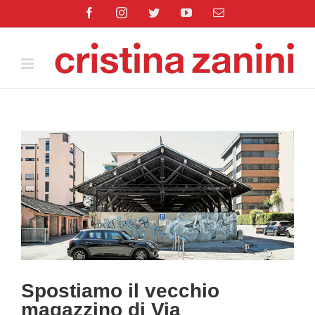
Salta
Facebook
Instagram
Twitter
YouTube
Email
al
contenuto
Ingrandisci
immagine
Spostiamo il vecchio
magazzino di Via