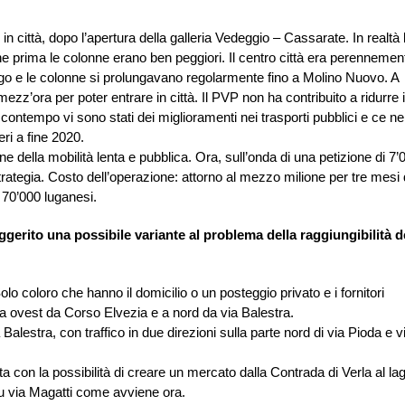
n città, dopo l’apertura della galleria Vedeggio – Cassarate. In realtà 
 prima le colonne erano ben peggiori. Il centro città era perennemen
lago e le colonne si prolungavano regolarmente fino a Molino Nuovo. A
z’ora per poter entrare in città. Il PVP non ha contribuito a ridurre i
l contempo vi sono stati dei miglioramenti nei trasporti pubblici e ce ne
eri a fine 2020.
one della mobilità lenta e pubblica. Ora, sull’onda di una petizione di 7’
tegia. Costo dell’operazione: attorno al mezzo milione per tre mesi 
 70’000 luganesi.
ggerito una possibile variante al problema della raggiungibilità d
Solo coloro che hanno il domicilio o un posteggio privato e i fornitori
a ovest da Corso Elvezia e a nord da via Balestra.
Balestra, con traffico in due direzioni sulla parte nord di via Pioda e v
a con la possibilità di creare un mercato dalla Contrada di Verla al lag
su via Magatti come avviene ora.