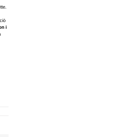
tte.
ciò
on i
a