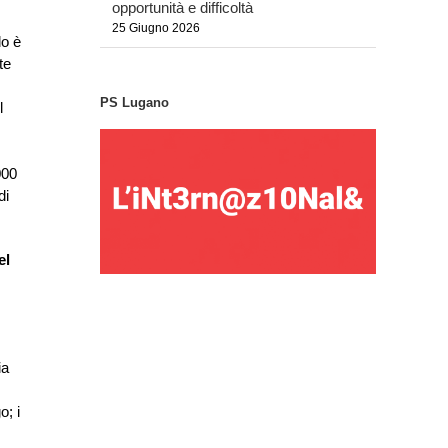
opportunità e difficoltà
25 Giugno 2026
lo è
te
PS Lugano
l
000
di
el
ia
o; i