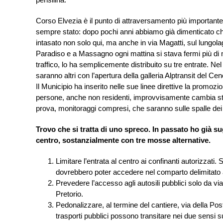
Corso Elvezia è il punto di attraversamento più importante i
sempre stato: dopo pochi anni abbiamo già dimenticato che
intasato non solo qui, ma anche in via Magatti, sul lungo
Paradiso e a Massagno ogni mattina si stava fermi più di mez
traffico, lo ha semplicemente distribuito su tre entrate. Ne
saranno altri con l’apertura della galleria Alptransit del Cen
Il Municipio ha inserito nelle sue linee direttive la promozi
persone, anche non residenti, improvvisamente cambia stra
prova, monitoraggi compresi, che saranno sulle spalle dei
Trovo che si tratta di uno spreco. In passato ho già su
centro, sostanzialmente con tre mosse alternative.
Limitare l’entrata al centro ai confinanti autorizzati. 
dovrebbero poter accedere nel comparto delimitato 
Prevedere l’accesso agli autosili pubblici solo da via 
Pretorio.
Pedonalizzare, al termine del cantiere, via della Post
trasporti pubblici possono transitare nei due sensi 