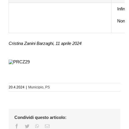
Infine
Non so
Cristina Zanini Barzaghi, 11 aprile 2024
20.4.2024
|
Municipio
,
PS
Condividi questo articolo:
Facebook
Twitter
WhatsApp
Email