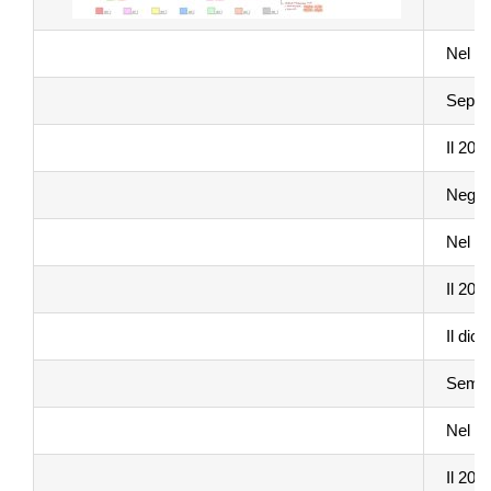
Nel 20
Seppur
Il 201
Negli 
Nel 20
Il 202
Il dic
Sempre
Nel di
Il 202