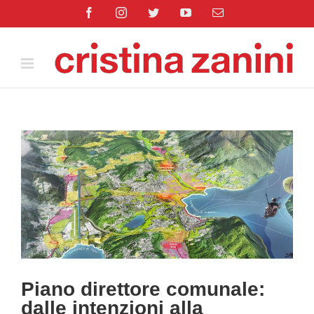
Salta
Facebook
Instagram
Twitter
YouTube
Email
al
contenuto
Ingrandisci
immagine
Piano direttore comunale:
dalle intenzioni alla