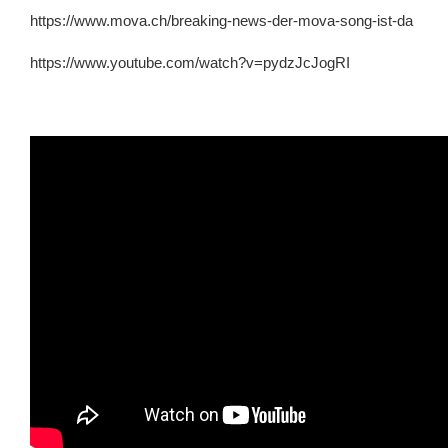
https://www.mova.ch/breaking-news-der-mova-song-ist-da
https://www.youtube.com/watch?v=pydzJcJogRI