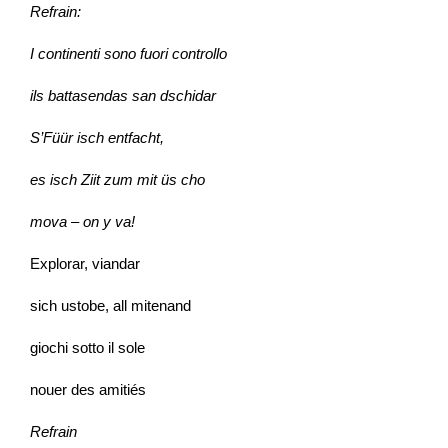
Refrain:
I continenti sono fuori controllo
ils battasendas san dschidar
S’Füür isch entfacht,
es isch Ziit zum mit üs cho
mova – on y va!
Explorar, viandar
sich ustobe, all mitenand
giochi sotto il sole
nouer des amitiés
Refrain