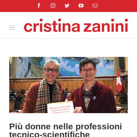
Salta
Facebook
Instagram
Twitter
YouTube
Email
al
contenuto
Ingrandisci
immagine
Più donne nelle professioni
tecnico-scientifiche