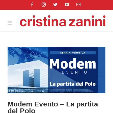
Salta
Facebook
Instagram
Twitter
YouTube
Email
al
contenuto
Ingrandisci
immagine
Modem Evento – La partita
del Polo