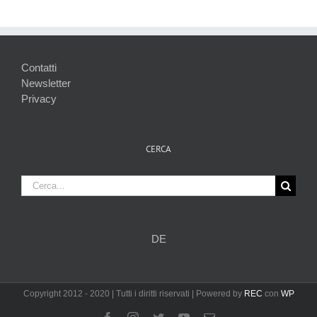
Contatti
Newsletter
Privacy
CERCA
Cerca
per:
DE
Copyright 2012 - 2020 | Tutti i diritti riservati | Powered by
REC
con
WP
Facebook
Instagram
Twitter
YouTube
Email