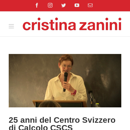
Salta
Facebook
Instagram
Twitter
YouTube
Email
al
contenuto
Ingrandisci
immagine
25 anni del Centro Svizzero
di Calcolo CSCS