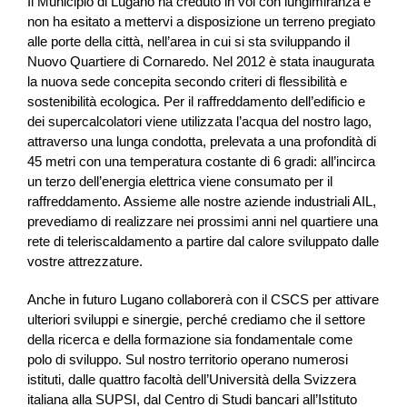
Il Municipio di Lugano ha creduto in voi con lungimiranza e
non ha esitato a mettervi a disposizione un terreno pregiato
alle porte della città, nell’area in cui si sta sviluppando il
Nuovo Quartiere di Cornaredo. Nel 2012 è stata inaugurata
la nuova sede concepita secondo criteri di flessibilità e
sostenibilità ecologica. Per il raffreddamento dell’edificio e
dei supercalcolatori viene utilizzata l’acqua del nostro lago,
attraverso una lunga condotta, prelevata a una profondità di
45 metri con una temperatura costante di 6 gradi: all’incirca
un terzo dell’energia elettrica viene consumato per il
raffreddamento. Assieme alle nostre aziende industriali AIL,
prevediamo di realizzare nei prossimi anni nel quartiere una
rete di teleriscaldamento a partire dal calore sviluppato dalle
vostre attrezzature.
Anche in futuro Lugano collaborerà con il CSCS per attivare
ulteriori sviluppi e sinergie, perché crediamo che il settore
della ricerca e della formazione sia fondamentale come
polo di sviluppo. Sul nostro territorio operano numerosi
istituti, dalle quattro facoltà dell’Università della Svizzera
italiana alla SUPSI, dal Centro di Studi bancari all’Istituto