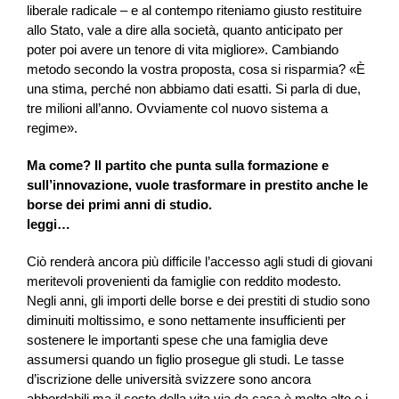
liberale radicale – e al contempo riteniamo giusto restituire
allo Stato, vale a dire alla società, quanto anticipato per
poter poi avere un tenore di vita migliore». Cambiando
metodo secondo la vostra proposta, cosa si risparmia? «È
una stima, perché non abbiamo dati esatti. Si parla di due,
tre milioni all’anno. Ovviamente col nuovo sistema a
regime».
Ma come? Il partito che punta sulla formazione e
sull’innovazione, vuole trasformare in prestito anche le
borse dei primi anni di studio.
leggi…
Ciò renderà ancora più difficile l’accesso agli studi di giovani
meritevoli provenienti da famiglie con reddito modesto.
Negli anni, gli importi delle borse e dei prestiti di studio sono
diminuiti moltissimo, e sono nettamente insufficienti per
sostenere le importanti spese che una famiglia deve
assumersi quando un figlio prosegue gli studi. Le tasse
d’iscrizione delle università svizzere sono ancora
abbordabili ma il costo della vita via da casa è molto alto e i