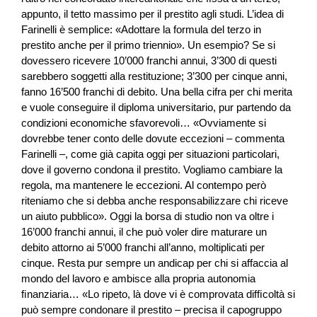
appunto, il tetto massimo per il prestito agli studi. L’idea di
Farinelli è semplice: «Adottare la formula del terzo in
prestito anche per il primo triennio». Un esempio? Se si
dovessero ricevere 10’000 franchi annui, 3’300 di questi
sarebbero soggetti alla restituzione; 3’300 per cinque anni,
fanno 16’500 franchi di debito. Una bella cifra per chi merita
e vuole conseguire il diploma universitario, pur partendo da
condizioni economiche sfavorevoli… «Ovviamente si
dovrebbe tener conto delle dovute eccezioni – commenta
Farinelli –, come già capita oggi per situazioni particolari,
dove il governo condona il prestito. Vogliamo cambiare la
regola, ma mantenere le eccezioni. Al contempo però
riteniamo che si debba anche responsabilizzare chi riceve
un aiuto pubblico». Oggi la borsa di studio non va oltre i
16’000 franchi annui, il che può voler dire maturare un
debito attorno ai 5’000 franchi all’anno, moltiplicati per
cinque. Resta pur sempre un andicap per chi si affaccia al
mondo del lavoro e ambisce alla propria autonomia
ﬁnanziaria… «Lo ripeto, là dove vi è comprovata difﬁcoltà si
può sempre condonare il prestito – precisa il capogruppo