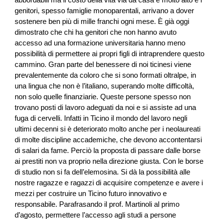
genitori, spesso famiglie monoparentali, arrivano a dover
sostenere ben più di mille franchi ogni mese. È già oggi
dimostrato che chi ha genitori che non hanno avuto
accesso ad una formazione universitaria hanno meno
possibilità di permettere ai propri figli di intraprendere questo
cammino. Gran parte del benessere di noi ticinesi viene
prevalentemente da coloro che si sono formati oltralpe, in
una lingua che non è l’italiano, superando molte difficoltà,
non solo quelle finanziarie. Queste persone spesso non
trovano posti di lavoro adeguati da noi e si assiste ad una
fuga di cervelli. Infatti in Ticino il mondo del lavoro negli
ultimi decenni si è deteriorato molto anche per i neolaureati
di molte discipline accademiche, che devono accontentarsi
di salari da fame. Perciò la proposta di passare dalle borse
ai prestiti non va proprio nella direzione giusta. Con le borse
di studio non si fa dell’elemosina. Si dà la possibilità alle
nostre ragazze e ragazzi di acquisire competenze e avere i
mezzi per costruire un Ticino futuro innovativo e
responsabile. Parafrasando il prof. Martinoli al primo
d’agosto, permettere l’accesso agli studi a persone