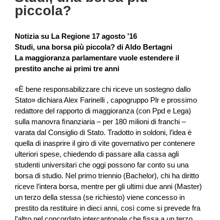
piccola?
Notizia su La Regione 17 agosto ’16
Studi, una borsa più piccola? di Aldo Bertagni
La maggioranza parlamentare vuole estendere il
prestito anche ai primi tre anni
«È bene responsabilizzare chi riceve un sostegno dallo
Stato» dichiara Alex Farinelli , capogruppo Plr e prossimo
redattore del rapporto di maggioranza (con Ppd e Lega)
sulla manovra ﬁnanziaria – per 180 milioni di franchi –
varata dal Consiglio di Stato. Tradotto in soldoni, l’idea è
quella di inasprire il giro di vite governativo per contenere
ulteriori spese, chiedendo di passare alla cassa agli
studenti universitari che oggi possono far conto su una
borsa di studio. Nel primo triennio (Bachelor), chi ha diritto
riceve l’intera borsa, mentre per gli ultimi due anni (Master)
un terzo della stessa (se richiesto) viene concesso in
prestito da restituire in dieci anni, così come si prevede fra
l’altro nel concordato intercantonale che ﬁssa a un terzo,