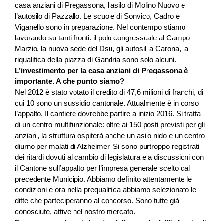
casa anziani di Pregassona, l’asilo di Molino Nuovo e
l’autosilo di Pazzallo. Le scuole di Sonvico, Cadro e
Viganello sono in preparazione. Nel contempo stiamo
lavorando su tanti fronti: il polo congressuale al Campo
Marzio, la nuova sede del Dsu, gli autosili a Carona, la
riqualiﬁca della piazza di Gandria sono solo alcuni.
L’investimento per la casa anziani di Pregassona è
importante. A che punto siamo?
Nel 2012 è stato votato il credito di 47,6 milioni di franchi, di
cui 10 sono un sussidio cantonale. Attualmente è in corso
l’appalto. Il cantiere dovrebbe partire a inizio 2016. Si tratta
di un centro multifunzionale: oltre ai 150 posti previsti per gli
anziani, la struttura ospiterà anche un asilo nido e un centro
diurno per malati di Alzheimer. Si sono purtroppo registrati
dei ritardi dovuti al cambio di legislatura e a discussioni con
il Cantone sull’appalto per l’impresa generale scelto dal
precedente Municipio. Abbiamo deﬁnito attentamente le
condizioni e ora nella prequaliﬁca abbiamo selezionato le
ditte che parteciperanno al concorso. Sono tutte già
conosciute, attive nel nostro mercato.