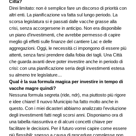
Città?
Direi limitato: non è semplice fare un discorso di priorità con
altri enti. La pianiﬁcazione va fatta sul lungo periodo. La
scorsa legislatura si è passati dalle vacche grasse alla
crisi, senza accorgersene in anticipo. Non era disponibile
un piano d’investimenti, che avrebbe permesso di capire
meglio gli effetti sulle ﬁnanze del cantiere Lac e delle
aggregazioni. Oggi, le necessità ci impongono di essere più
attenti, senza farsi prendere dalla fobia dei tagli. Una Città
che guarda avanti deve poter investire anche in periodo di
crisi: con una pianiﬁcazione seria degli investimenti estesa
su almeno tre legislature…
Qual è la sua formula magica per investire in tempo di
vacche magre quindi?
Nessuna formula segreta (ride, ndr), ma piuttosto più rigore
e idee chiare! Il nuovo Municipio ha fatto molto anche in
questo. Con i miei dicasteri abbiamo analizzato l’evoluzione
degli investimenti fatti negli scorsi anni. Disponiamo ora di
una tabella riassuntiva e di alcuni concetti chiave per
facilitare le decisioni. Per il futuro vorrei capire come essere
più ﬂessibili: spesso a causa di procedure complesse non