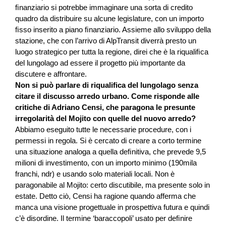
ﬁnanziario si potrebbe immaginare una sorta di credito
quadro da distribuire su alcune legislature, con un importo
ﬁsso inserito a piano ﬁnanziario. Assieme allo sviluppo della
stazione, che con l’arrivo di AlpTransit diverrà presto un
luogo strategico per tutta la regione, direi che è la riqualiﬁca
del lungolago ad essere il progetto più importante da
discutere e affrontare.
Non si può parlare di riqualiﬁca del lungolago senza
citare il discusso arredo urbano. Come risponde alle
critiche di Adriano Censi, che paragona le presunte
irregolarità del Mojito con quelle del nuovo arredo?
Abbiamo eseguito tutte le necessarie procedure, con i
permessi in regola. Si è cercato di creare a corto termine
una situazione analoga a quella deﬁnitiva, che prevede 9,5
milioni di investimento, con un importo minimo (190mila
franchi, ndr) e usando solo materiali locali. Non è
paragonabile al Mojito: certo discutibile, ma presente solo in
estate. Detto ciò, Censi ha ragione quando afferma che
manca una visione progettuale in prospettiva futura e quindi
c’è disordine. Il termine ‘baraccopoli’ usato per deﬁnire