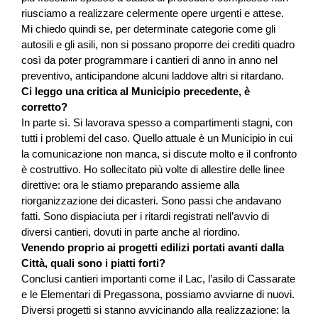
riusciamo a realizzare celermente opere urgenti e attese.
Mi chiedo quindi se, per determinate categorie come gli
autosili e gli asili, non si possano proporre dei crediti quadro
così da poter programmare i cantieri di anno in anno nel
preventivo, anticipandone alcuni laddove altri si ritardano.
Ci leggo una critica al Municipio precedente, è
corretto?
In parte sì. Si lavorava spesso a compartimenti stagni, con
tutti i problemi del caso. Quello attuale è un Municipio in cui
la comunicazione non manca, si discute molto e il confronto
è costruttivo. Ho sollecitato più volte di allestire delle linee
direttive: ora le stiamo preparando assieme alla
riorganizzazione dei dicasteri. Sono passi che andavano
fatti. Sono dispiaciuta per i ritardi registrati nell’avvio di
diversi cantieri, dovuti in parte anche al riordino.
Venendo proprio ai progetti edilizi portati avanti dalla
Città, quali sono i piatti forti?
Conclusi cantieri importanti come il Lac, l’asilo di Cassarate
e le Elementari di Pregassona, possiamo avviarne di nuovi.
Diversi progetti si stanno avvicinando alla realizzazione: la