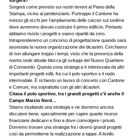
sorgerà?
Sorgerà come previsto sui nostri terreni al Piano della
Stampa, vicino al penitenziario. Purtroppo il Cantone ha
messo gli occhi per l’ampliamento delle carceri sul sedime
dove avremmo dovuto costruire il primo ediﬁcio. Pertanto
abbiamo rivisto i progetti e siamo ripartiti da zero.
Intraprenderemo un concorso di progettazione quando sarà
assestata la nuova organizzazione dei dicasteri. Cerchiamo
di non allungare troppo i tempi, visto che la presenza della
nostra sede attuale blocca gli sviluppi del Nuovo Quartiere
di Cornaredo. Questa zona strategica è interessata da altri
importanti progetti edili, fra cui il polo sportivo e il nodo
intermodale. È richiesto un lavoro di concerto con Cantone
e Comuni, ma soprattutto con gli altri dicasteri.
Citava il polo sportivo, tra i grandi progetti c’è anche il
Campo Marzio Nord…
Stiamo studiando una strategia e ne dovremo ancora
discutere bene, specialmente per capire quante risorse
ﬁnanziarie dedicarvi e ﬁno a dove coinvolgere i privati.
Dovremo trovare una strategia fra i diversi grandi progetti
così da permetterne la realizzazione a tappe. A livello