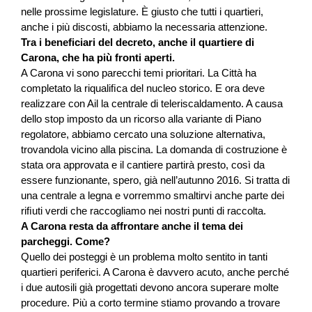
nelle prossime legislature. È giusto che tutti i quartieri,
anche i più discosti, abbiamo la necessaria attenzione.
Tra i beneﬁciari del decreto, anche il quartiere di
Carona, che ha più fronti aperti.
A Carona vi sono parecchi temi prioritari. La Città ha
completato la riqualiﬁca del nucleo storico. E ora deve
realizzare con Ail la centrale di teleriscaldamento. A causa
dello stop imposto da un ricorso alla variante di Piano
regolatore, abbiamo cercato una soluzione alternativa,
trovandola vicino alla piscina. La domanda di costruzione è
stata ora approvata e il cantiere partirà presto, così da
essere funzionante, spero, già nell’autunno 2016. Si tratta di
una centrale a legna e vorremmo smaltirvi anche parte dei
riﬁuti verdi che raccogliamo nei nostri punti di raccolta.
A Carona resta da affrontare anche il tema dei
parcheggi. Come?
Quello dei posteggi è un problema molto sentito in tanti
quartieri periferici. A Carona è davvero acuto, anche perché
i due autosili già progettati devono ancora superare molte
procedure. Più a corto termine stiamo provando a trovare