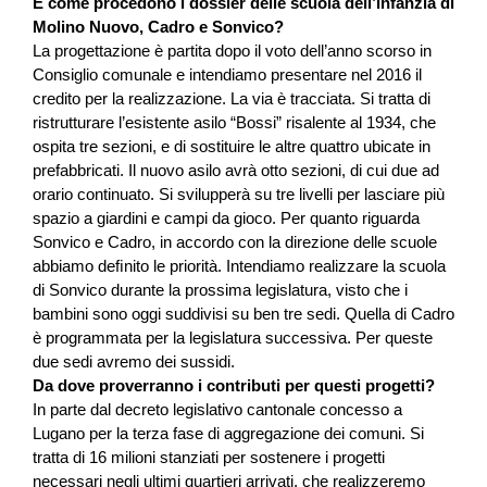
E come procedono i dossier delle scuola dell’infanzia di
Molino Nuovo, Cadro e Sonvico?
La progettazione è partita dopo il voto dell’anno scorso in
Consiglio comunale e intendiamo presentare nel 2016 il
credito per la realizzazione. La via è tracciata. Si tratta di
ristrutturare l’esistente asilo “Bossi” risalente al 1934, che
ospita tre sezioni, e di sostituire le altre quattro ubicate in
prefabbricati. Il nuovo asilo avrà otto sezioni, di cui due ad
orario continuato. Si svilupperà su tre livelli per lasciare più
spazio a giardini e campi da gioco. Per quanto riguarda
Sonvico e Cadro, in accordo con la direzione delle scuole
abbiamo deﬁnito le priorità. Intendiamo realizzare la scuola
di Sonvico durante la prossima legislatura, visto che i
bambini sono oggi suddivisi su ben tre sedi. Quella di Cadro
è programmata per la legislatura successiva. Per queste
due sedi avremo dei sussidi.
Da dove proverranno i contributi per questi progetti?
In parte dal decreto legislativo cantonale concesso a
Lugano per la terza fase di aggregazione dei comuni. Si
tratta di 16 milioni stanziati per sostenere i progetti
necessari negli ultimi quartieri arrivati, che realizzeremo